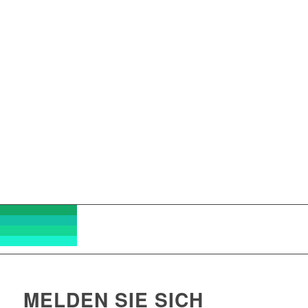
Bewusstsein für sich selbst. Und dadurch mit mehr Erfolg –
persönlich und beruflich!
Was kostet das?
Privatpersonen pro Stunde (60 Min) € 90 (Ermäßigung möglich,
bitte sprechen Sie mich an!)
Für Firmen: nach Vereinbarung
MELDEN SIE SICH